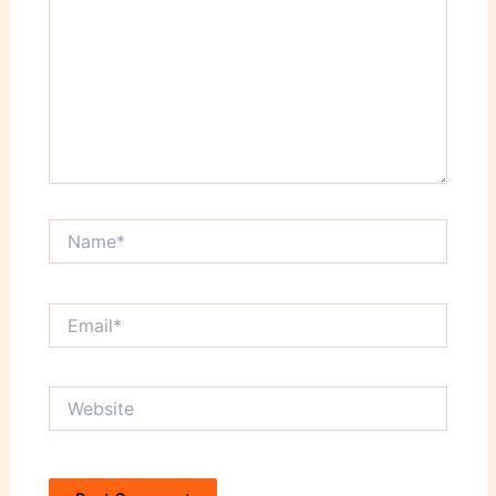
Name*
Email*
Website