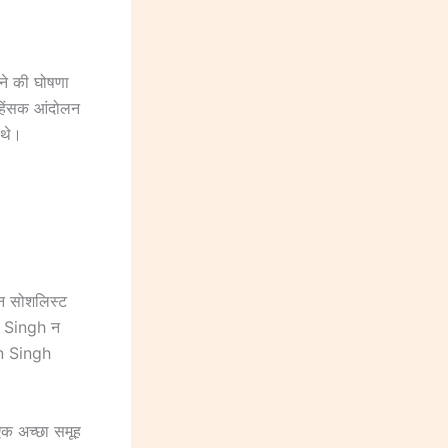
ने की घोषणा
हिंसक आंदोलन
 थे।
तान सोशलिस्ट
n Singh न
an Singh
 एक अच्छा समूह