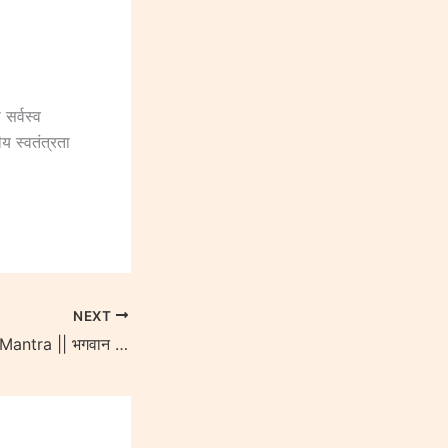
सर्वस्व
 स्वतंत्रता
NEXT
Mahamrityunjaya Mantra || भगवान शिव की अनमोल विरासत