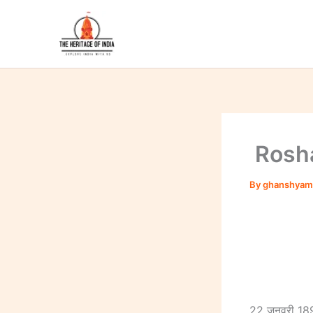
Skip
to
content
Roshan
By
ghanshyam
22 जनवरी 1892 