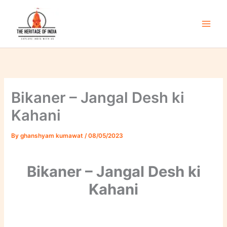
Skip
to
content
Main
Men
Bikaner – Jangal Desh ki
Kahani
By
ghanshyam kumawat
/
08/05/2023
Bikaner – Jangal Desh ki
Kahani