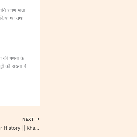
ापति रावण माता
 किया था तथा
भाग की गणना के
्धों की संख्या 4
NEXT
Shri Shyam Mandir History || Khatu Shyam