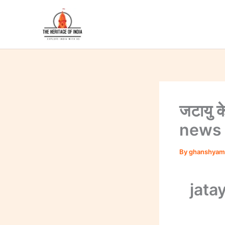
Skip
to
content
जटायु क
news
By
ghanshyam
jata