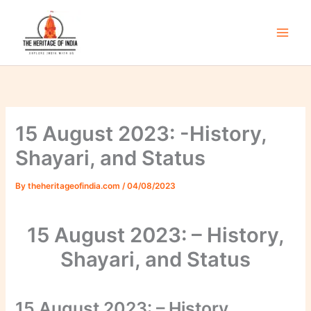
Skip
to
content
Main
Men
15 August 2023: -History,
Shayari, and Status
By
theheritageofindia.com
/
04/08/2023
15 August 2023: – History,
Shayari, and Status
15 August 2023: – History