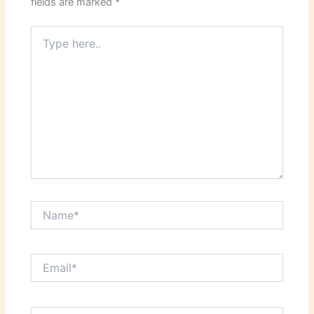
fields are marked
*
Type
here..
Name*
Email*
Website